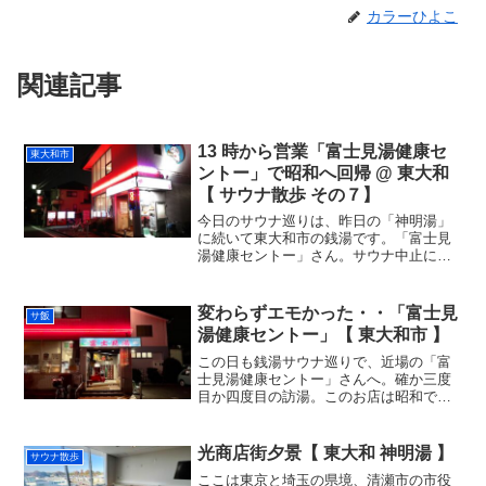
カラーひよこ
関連記事
13 時から営業「富士見湯健康セ
東大和市
ントー」で昭和へ回帰 @ 東大和
【 サウナ散歩 その７】
今日のサウナ巡りは、昨日の「神明湯」
に続いて東大和市の銭湯です。「富士見
湯健康セントー」さん。サウナ中止にな
った日に一度来て引き返しているのでリ
ベンジです。事前にサウナが再開してい
るかお店に確認してから出発。店舗隣の
変わらずエモかった・・「富士見
サ飯
駐車場（無料）に車を滑り...
湯健康セントー」【 東大和市 】
この日も銭湯サウナ巡りで、近場の「富
士見湯健康セントー」さんへ。確か三度
目か四度目の訪湯。このお店は昭和で時
が止まっている。。初訪問の時にお蕎麦
か何かを食べた２階の宴会場は、現在は
閉じていた。もう六年前、右も左も分か
光商店街夕景【 東大和 神明湯 】
サウナ散歩
らず、地元エリアの銭湯か...
ここは東京と埼玉の県境、清瀬市の市役