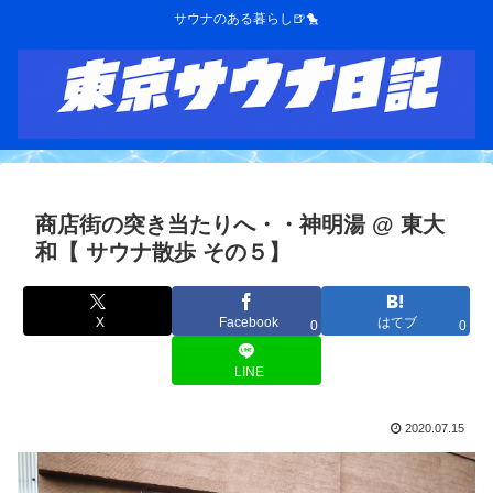
サウナのある暮らし🍺🐤
商店街の突き当たりへ・・神明湯 @ 東大
和【 サウナ散歩 その５】
X
Facebook
はてブ
0
0
LINE
2020.07.15