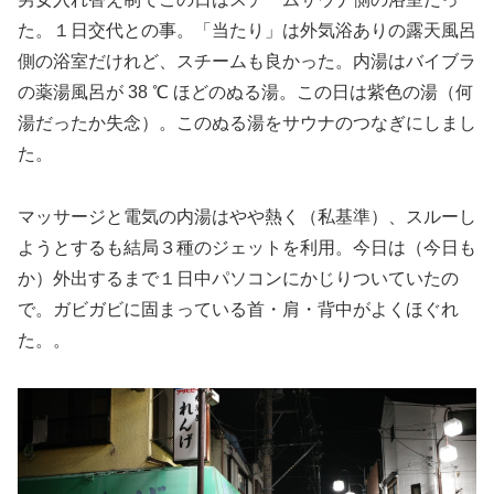
た。１日交代との事。「当たり」は外気浴ありの露天風呂
側の浴室だけれど、スチームも良かった。内湯はバイブラ
の薬湯風呂が 38 ℃ ほどのぬる湯。この日は紫色の湯（何
湯だったか失念）。このぬる湯をサウナのつなぎにしまし
た。
マッサージと電気の内湯はやや熱く（私基準）、スルーし
ようとするも結局３種のジェットを利用。今日は（今日も
か）外出するまで１日中パソコンにかじりついていたの
で。ガビガビに固まっている首・肩・背中がよくほぐれ
た。。