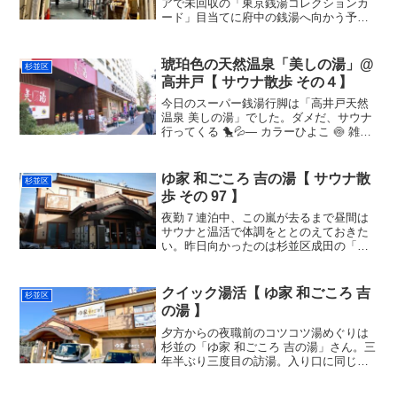
アで未回収の「東京銭湯コレクションカ
ード」目当てに府中の銭湯へ向かう予定
であったが、現場からすぐ隣の西荻駅前
の「ROOFTOP」さんが期間限定キャン
ペーンで配っているという景品の限定ア
琥珀色の天然温泉「美しの湯」@
杉並区
クリルキーホルダーを...
高井戸【 サウナ散歩 その４】
今日のスーパー銭湯行脚は「高井戸天然
温泉 美しの湯」でした。ダメだ、サウナ
行ってくる 🐤💦— カラーひよこ 🍥 雑文
書きのバラッド (@colorhiyokoma)
November 16, 2019しかし・・今月に入っ
て早くも４度目くらい...
ゆ家 和ごころ 吉の湯【 サウナ散
杉並区
歩 その 97 】
夜勤７連泊中、この嵐が去るまで昼間は
サウナと温活で体調をととのえておきた
い。昨日向かったのは杉並区成田の「ゆ
家 和ごころ 吉の湯」さん。13 時半の開
店になんとか間に合う。フロントで渡さ
れるオレンジのバスタオルはサウナマッ
クイック湯活【 ゆ家 和ごころ 吉
杉並区
トとして使ってくだ...
の湯 】
夕方からの夜職前のコツコツ湯めぐりは
杉並の「ゆ家 和ごころ 吉の湯」さん。三
年半ぶり三度目の訪湯。入り口に同じト
ラックが写ってるけど、温泉が運び湯だ
ったんですな。この日はイベントで静岡