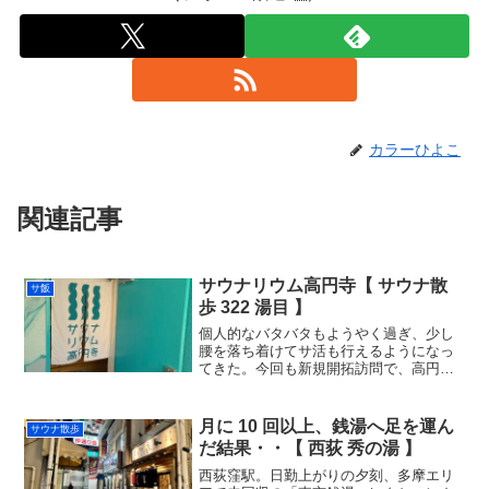
カラーひよこ
関連記事
サウナリウム高円寺【 サウナ散
サ飯
歩 322 湯目 】
個人的なバタバタもようやく過ぎ、少し
腰を落ち着けてサ活も行えるようになっ
てきた。今回も新規開拓訪問で、高円寺
の「サウナリウム高円寺」へ。去年でき
たばかりの中央沿線ニューカマーなお店
である。４階建ての普通のマンションの
月に 10 回以上、銭湯へ足を運ん
サウナ散歩
４階に店を構えるプライベ...
だ結果・・【 西荻 秀の湯 】
西荻窪駅。日勤上がりの夕刻、多摩エリ