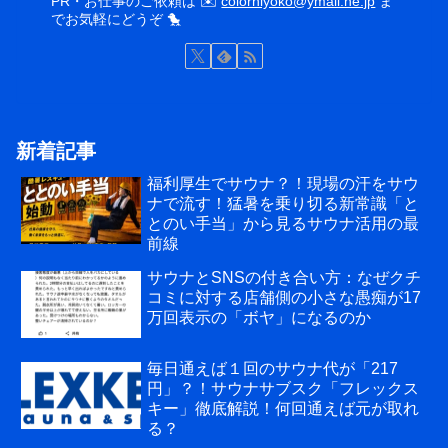
PR・お仕事のご依頼は ✉️
colorhiyoko@ymail.ne.jp
ま
でお気軽にどうぞ 🐤
新着記事
福利厚生でサウナ？！現場の汗をサウ
ナで流す！猛暑を乗り切る新常識「と
とのい手当」から見るサウナ活用の最
前線
サウナとSNSの付き合い方：なぜクチ
コミに対する店舗側の小さな愚痴が17
万回表示の「ボヤ」になるのか
毎日通えば１回のサウナ代が「217
円」？！サウナサブスク「フレックス
キー」徹底解説！何回通えば元が取れ
る？