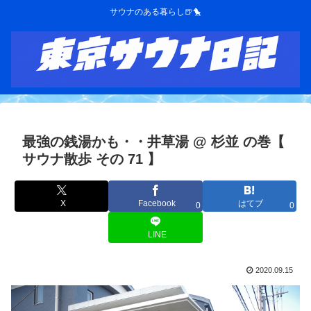
サウナのある暮らし🍺🐤
最強の銭湯かも・・井草湯 @ 杉並 の巻【
サウナ散歩 その 71 】
X
Facebook
はてブ
0
0
LINE
2020.09.15