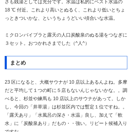
さも銭湯としては充分です。水温は私的にベスト水温の
18 ℃ 付近。これより高いとぬるく、これより低いとちょ
っときついかな、というちょうどいい頃合いな水温。
ミクロンバイブラと露天の人口炭酸泉のぬる湯をつなぎに
３セット。おつかれさまでした（^人^）
まとめ
23 区になると、大概サウナが 10 店以上あるんよね。多摩
だと平均して１つの町に５店もないんじゃないかな。。調
べると、杉並や練馬も 10 店以上のサウナがあって。しか
し、今回の「井草湯」は杉並区内では暫定１位ですね。。
「露天あり」「水風呂の深さ・水温」良し、加えて「軟
水」に「炭酸泉あり」だもの・・強い。リピート候補入り
ですな。。