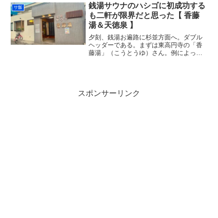
の温泉だったけど、露天風呂のつぼ湯は
銭湯サウナのハシゴに初成功する
サ飯
「麻生黒美水温泉」と...
も二軒が限界だと思った【 香藤
湯＆天徳泉 】
夕刻、銭湯お遍路に杉並方面へ。ダブル
ヘッダーである。まずは東高円寺の「香
藤湯」（こうとうゆ）さん。例によって
中に入るまで初訪問なのか二度目なのか
確証が持てず・・今、過去記事を漁って
みると出てこないので、多分初訪問
（汗。。玄関に「北欧サウナ」...
スポンサーリンク