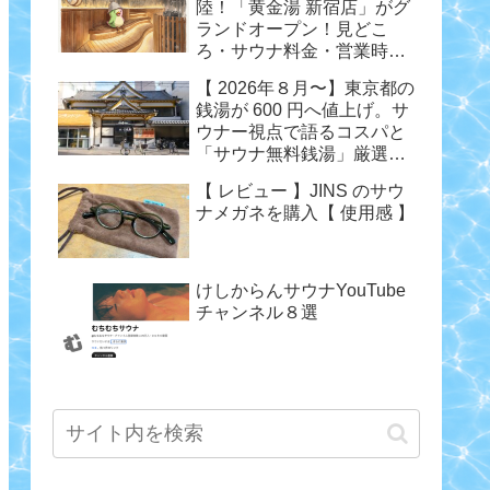
陸！「黄金湯 新宿店」がグ
ランドオープン！見どこ
ろ・サウナ料金・営業時間
まとめ
【 2026年８月〜】東京都の
銭湯が 600 円へ値上げ。サ
ウナー視点で語るコスパと
「サウナ無料銭湯」厳選ま
とめ
【 レビュー 】JINS のサウ
ナメガネを購入【 使用感 】
けしからんサウナYouTube
チャンネル８選