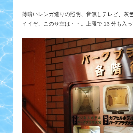
薄暗いレンガ造りの照明、音無しテレビ、灰
イイぞ、このサ室は・・。上段で 13 分も入