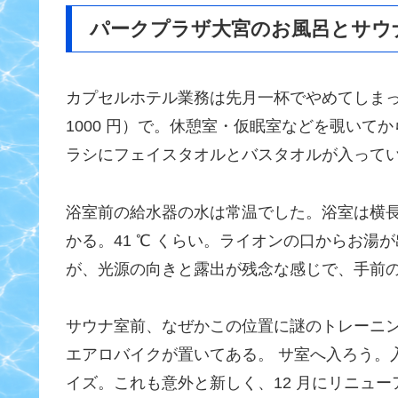
パークプラザ大宮のお風呂とサウ
カプセルホテル業務は先月一杯でやめてしまっ
1000 円）で。休憩室・仮眠室などを覗い
ラシにフェイスタオルとバスタオルが入って
浴室前の給水器の水は常温でした。浴室は横
かる。41 ℃ くらい。ライオンの口からお
が、光源の向きと露出が残念な感じで、手前
サウナ室前、なぜかこの位置に謎のトレーニ
エアロバイクが置いてある。 サ室へ入ろう。
イズ。これも意外と新しく、12 月にリニュー