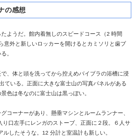
ナの感想
たようだ。館内着無しのスピードコース（2 時間
てから意外と新しいロッカーを開けるとカミソリと歯ブ
いる。
長で、体と頭を洗ってから控えめバイブラの浴槽に浸
湯が出ている。正面に大きな富士山の写真パネルがある
の景色は冬なのに富士山は黒っぽい。
ングコーナーがあり、懸垂マシンとルームランナー、
入り口左手にレンガのストーブ、正面に２段。６人サ
アルしたそうな。12 分計と室温計も新しい。