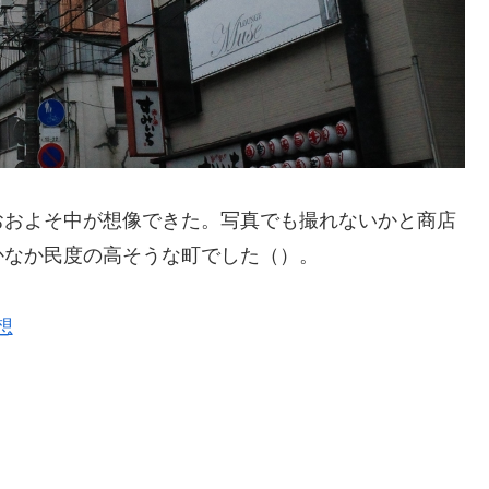
おおよそ中が想像できた。写真でも撮れないかと商店
かなか民度の高そうな町でした（）。
想