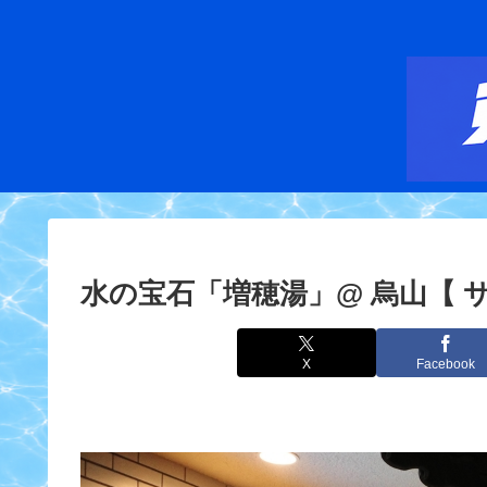
水の宝石「増穂湯」@ 烏山【 サウ
X
Facebook