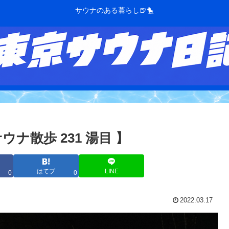
サウナのある暮らし🍺🐤
ナ散歩 231 湯目 】
はてブ
LINE
0
0
2022.03.17