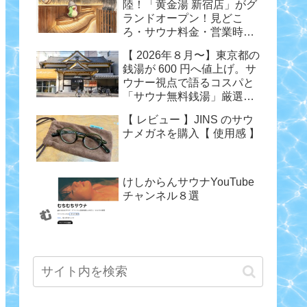
陸！「黄金湯 新宿店」がグ
ランドオープン！見どこ
ろ・サウナ料金・営業時間
まとめ
【 2026年８月〜】東京都の
銭湯が 600 円へ値上げ。サ
ウナー視点で語るコスパと
「サウナ無料銭湯」厳選ま
とめ
【 レビュー 】JINS のサウ
ナメガネを購入【 使用感 】
けしからんサウナYouTube
チャンネル８選