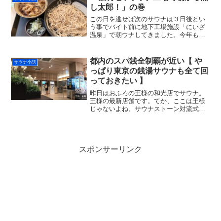
サウナを...
し太郎！」の巻
この日を逃せば次のサウナは３日後とい
う事でバイト前に地下工場施設「にいざ
温泉」で朝ウナしてきました。今年もお
世話になります・・休日は朝の 8 時半か
らやっていたとは知らなかった。ピラミ
ッド型の天窓からクリスタルな波動を浴
都内のスパ銭全制覇が近い【 や
サウナ小話
びて３セット。黒湯で...
っぱり東京の銭湯サウナも全て回
っておきたい 】
昨日はおふろの王様の和光店でサウナ。
王様の最新店舗です。てか、ここは王様
じゃないよね。サウナストーン対流式な
のってここだけかも。あらためてピカピ
カで最＆高。床のつぶつぶのエンボスタ
イルは滑らなそうで安心だし、エステと
電気以外の浴槽は水風呂と...
スポンサーリンク