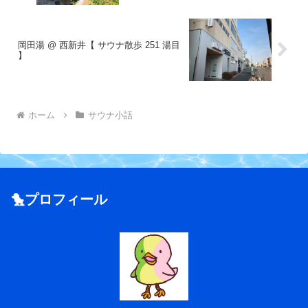
岡田湯 @ 西新井【 サウナ散歩 251 湯目
】
ホーム
サウナ小話
🐤プロフィール