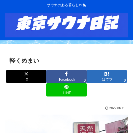
サウナのある暮らし🍺🐤
軽くめまい
X
Facebook
はてブ
0
0
LINE
2022.06.15