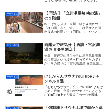
ごはん ゆるうむ yuluumu」さんです。こ
の日からの北海道サ旅の行きが大洗から
のフェリーだったので、このタイミング
で行くしか NIGHT、ようやく。元々あっ
【 再訪 】「立川湯屋敷 梅の湯」
サウナ小話
たスー...
の１階側
昨日は久しぶりに立川、確か４回目の
「梅の湯」さんです。ここは男女入れ替
わり式の銭湯で、４回目にしてやっと入
ったことのない１階側に当たりました。
調べてから行けって話ですが。１階側の
浴室、良かったです。エステ、ジェッ
雨露天で旅気分【 再訪・宮沢湖
サウナ小話
ト、リラックスバスなどで下茹...
温泉 喜楽里別邸 】
先日、彼岸花の群生を見に埼玉県日高市
の巾着田という場所へ行ってきたのです
が、その帰りに「宮沢湖温泉 喜楽里別
邸」でサウナ＆温泉してきました。約２
年ぶり、２度目の訪問。正直、２回目は
無いかなと思ってたんだけど、その曼珠
けしからんサウナYouTubeチャ
サウナ小話
沙華の群生スポットから最...
ンネル８選
「むちむちサウナ」公式 YouTube よりは
じめに近年、空前のサウナブームととも
にYouTube上でも数多くのサウナ関連コ
ンテンツが配信されている。中でも、女
性タレントやグラビアアイドル、モデル
らが水着姿で全国のサウナ施設やテント
「強制地下サウナ工場で朝から蒸
サウナ小話