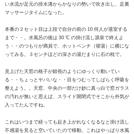
い水流が足元の排水溝からかなりの勢いで吹き出し、足裏
マッサージタイムになった。
本番の２セット目は上段で自分の前の 10 何人が退室する
まで・・。水風呂の後は 30 ℃ の掛け流し源泉で終えよ
う・・のつもりが満員で、ホットベンチ（寝湯）に横にな
ってみる。３センチほどの深さの湯だまりに石の枕で。
見上げた天窓の格子が錯視のようにゆっくり動いてい
る・・ちょっとヤバいな・・目をつむってしばらく呼吸を
整えよう。。天窓、中央の一部だけ妙に真っ白で窓ガラス
の汚れが無いと思えば、スライド開閉式でそこから外気が
入ってたんですね。
これはいつまで経っても起き上がれなくなるなと掛け流し
不感湯を見ると空いていたので移動。これはやっぱり水風