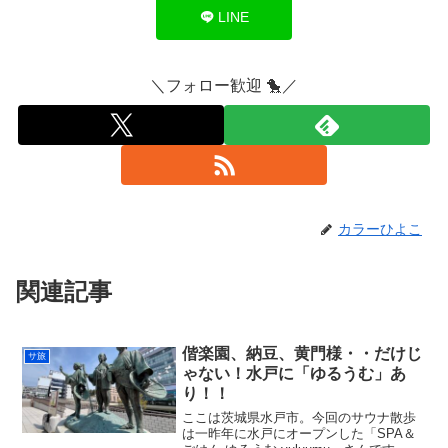
LINE
＼フォロー歓迎 🐤／
カラーひよこ
関連記事
偕楽園、納豆、黄門様・・だけじ
サ旅
ゃない！水戸に「ゆるうむ」あ
り！！
ここは茨城県水戸市。今回のサウナ散歩
は一昨年に水戸にオープンした「SPA＆