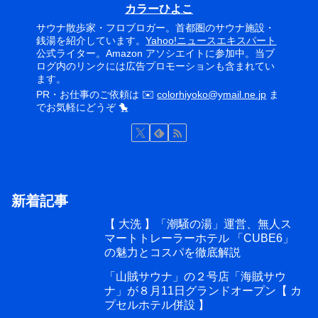
カラーひよこ
サウナ散歩家・フロブロガー。首都圏のサウナ施設・
銭湯を紹介しています。
Yahoo!ニュースエキスパート
公式ライター。Amazon アソシエイトに参加中。当ブ
ログ内のリンクには広告プロモーションも含まれてい
ます。
PR・お仕事のご依頼は ✉️
colorhiyoko@ymail.ne.jp
ま
でお気軽にどうぞ 🐤
新着記事
【 大洗 】「潮騒の湯」運営、無人ス
マートトレーラーホテル 「CUBE6」
の魅力とコスパを徹底解説
「山賊サウナ」の２号店「海賊サウ
ナ」が８月11日グランドオープン【 カ
プセルホテル併設 】