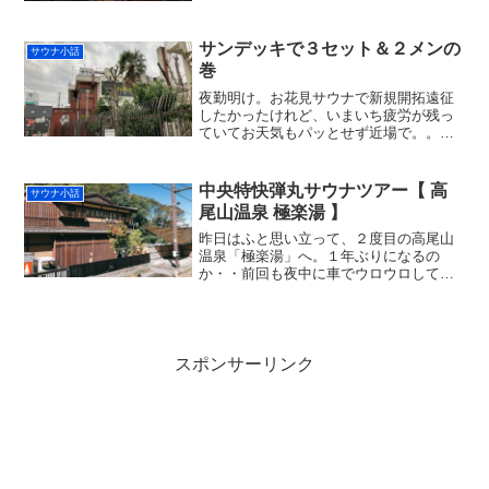
早く直らないかな思ってました。「埼ス
ポロス」ですよ。。地元と職場周辺合わ
せて定期的にローテーシ...
サンデッキで３セット＆２メンの
サウナ小話
巻
夜勤明け。お花見サウナで新規開拓遠征
したかったけれど、いまいち疲労が残っ
ていてお天気もパッとせず近場で。。井
の頭公園で軽く花見してから中央線へ乗
り、高円寺の「サンデッキ」へ。３ヶ月
ぶり。こういう時にこの店は地味にイ
中央特快弾丸サウナツアー【 高
サウナ小話
イ。70 分コースもあり、...
尾山温泉 極楽湯 】
昨日はふと思い立って、２度目の高尾山
温泉「極楽湯」へ。１年ぶりになるの
か・・前回も夜中に車でウロウロして無
理めな訪問だったけど、今回も夜勤と夜
勤の合間の遠征。10 時半頃に出発、中央
特快で高尾、そこから京王線に乗り換え
て高尾山口駅へ着いたの...
スポンサーリンク