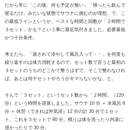
だから常に「この後、何も予定が無い」「帰ったら飲んで
寝るだけ」みたいな状態でサウナに挑むのが理想。で、こ
の最低ラインというか、ベストな時間と回数が「２時間で
３セット」かも？という事に最近気付きました。必要最低
かつ十分条件。
考えたら、「蒸されて冷やして風呂入って・・」を何度も
繰り返すのは体力消耗するので。セット数で言うと最初の
３セットのうちのどこかで整うはずで。そこで整わなけれ
ば、あとは何十セットやろうがキマらないかな、と。
そんで「３セット」というセット数から「２時間」（120
分）という時間を逆算しました。サウナ 10 分 ＋ 水風呂 8
分 ＋ 休憩（できれば外気浴）12 分の計 30 分で１セッ
ト。これを３セットで 90 分。残りは体を洗ったり内湯に
浸かったりで 30 分。