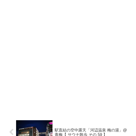
駅直結の空中露天「河辺温泉 梅の湯」@
青梅【 サウナ散歩 その 59 】