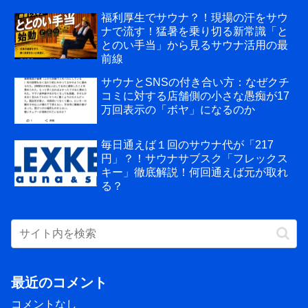
福利厚生でサウナ？！現場の汗をサウ
ナで流す！猛暑を乗り切る新常識「と
とのい手当」から見るサウナ活用の最
前線
サウナとSNSの付き合い方：なぜクチ
コミに対する店舗側の小さな愚痴が17
万回表示の「ボヤ」になるのか
毎日通えば１回のサウナ代が「217
円」？！サウナサブスク「フレックス
キー」徹底解説！何回通えば元が取れ
る？
最近のコメント
コメントなし