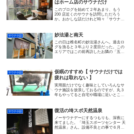
はホーム店のサウナだけ
このブログを始めて２年あまり、もう
200 店近くのサウナを訪問しただろう
か。おかしな話だけれど時々「サウナ疲
れ」をおぼえるようになっている。疲れ
を癒すためのサウナなのに、サウナを出
ると「疲れる」という無限ループに陥っ
妙法湯と南天
サウナ小話
ている。こんなブログを...
この日は椎名町の妙法湯さんへ。過去ロ
グを漁ると３年ぶり２度目だった。この
エリアではこの前再訪したお隣の「五色
湯」が何を差し置いてもリピートしたい
サウナであったが、こちらは最近集め始
めた「東京銭湯コレクションカード」が
目当て。。あらかじめ S...
仮眠のすすめ【 サウナだけでは
サウナ小話
疲れは取れない 】
実用面だけでなく趣味としていろんなサ
ウナ施設を放浪しておるのですが、丸３
年もやってると自宅や職場に近いところ
から近隣の地域まで訪問し尽くしてしま
います。そんなわけで仕事帰りに電車に
乗り、早起きして車で、サ旅などと称し
復活の埼スポ天然温泉
サウナ小話
て月に一度のサウナ旅行等...
ノーサウナデーにするつもりも、深夜に
来てました。「埼玉スポーツセンター 天
然温泉」さん。設備不良との事で６月か
ら２ヶ月以上休館してたんよね。ずっと