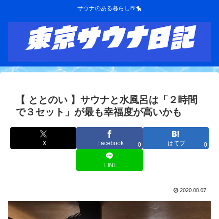
サウナのある暮らし🍺🐤
【 ととのい 】サウナと水風呂は「２時間
で３セット」が最も幸福度が高いかも
X
Facebook
はてブ
0
0
LINE
2020.08.07