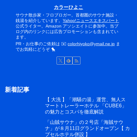
カラーひよこ
サウナ散歩家・フロブロガー。首都圏のサウナ施設・
銭湯を紹介しています。
Yahoo!ニュースエキスパート
公式ライター。Amazon アソシエイトに参加中。当ブ
ログ内のリンクには広告プロモーションも含まれてい
ます。
PR・お仕事のご依頼は ✉️
colorhiyoko@ymail.ne.jp
ま
でお気軽にどうぞ 🐤
新着記事
【 大洗 】「潮騒の湯」運営、無人ス
マートトレーラーホテル 「CUBE6」
の魅力とコスパを徹底解説
「山賊サウナ」の２号店「海賊サウ
ナ」が８月11日グランドオープン【 カ
プセルホテル併設 】