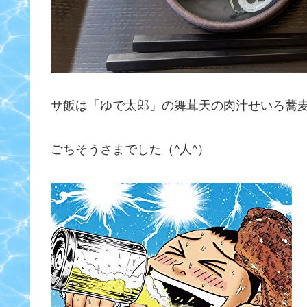
サ飯は「ゆで太郎」の舞茸天の肉汁せいろ蕎
ごちそうさまでした（^人^）