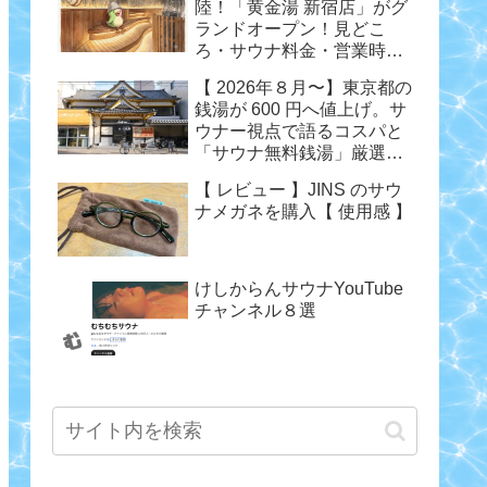
陸！「黄金湯 新宿店」がグ
ランドオープン！見どこ
ろ・サウナ料金・営業時間
まとめ
【 2026年８月〜】東京都の
銭湯が 600 円へ値上げ。サ
ウナー視点で語るコスパと
「サウナ無料銭湯」厳選ま
とめ
【 レビュー 】JINS のサウ
ナメガネを購入【 使用感 】
けしからんサウナYouTube
チャンネル８選