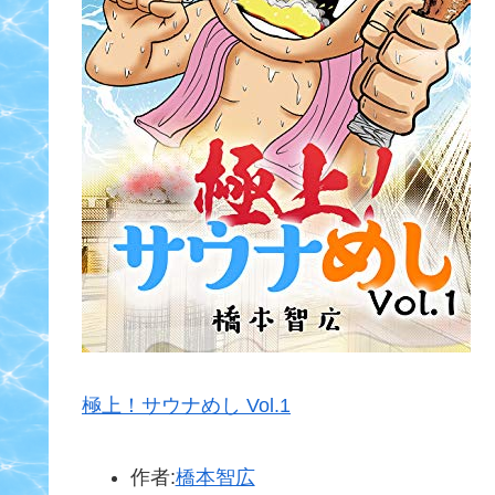
極上！サウナめし Vol.1
作者:
橋本智広