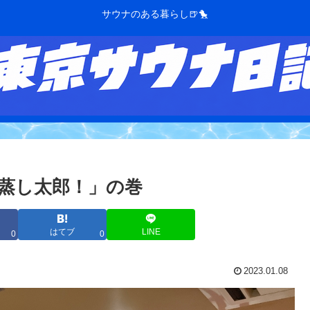
サウナのある暮らし🍺🐤
蒸し太郎！」の巻
はてブ
LINE
0
0
2023.01.08