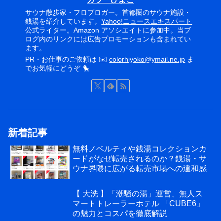
サウナ散歩家・フロブロガー。首都圏のサウナ施設・
銭湯を紹介しています。
Yahoo!ニュースエキスパート
公式ライター。Amazon アソシエイトに参加中。当ブ
ログ内のリンクには広告プロモーションも含まれてい
ます。
PR・お仕事のご依頼は ✉️
colorhiyoko@ymail.ne.jp
ま
でお気軽にどうぞ 🐤
新着記事
無料ノベルティや銭湯コレクションカ
ードがなぜ転売されるのか？銭湯・サ
ウナ界隈に広がる転売市場への違和感
【 大洗 】「潮騒の湯」運営、無人ス
マートトレーラーホテル 「CUBE6」
の魅力とコスパを徹底解説