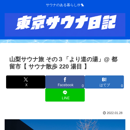
サウナのある暮らし🍺🐤
山梨サウナ旅 その３「より道の湯」@ 都
留市【 サウナ散歩 220 湯目 】
X
Facebook
はてブ
0
0
LINE
2022.01.28