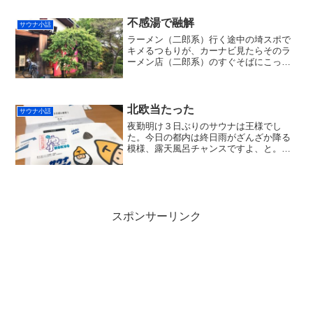
スが容易です。そしてさすがにこの辺ま
で来ると非日常感があって大いにリフレ
不感湯で融解
サウナ小話
ッシュできましたです。正面...
ラーメン（二郎系）行く途中の埼スポで
キメるつもりが、カーナビ見たらそのラ
ーメン店（二郎系）のすぐそばにこっち
があったので急遽。真名井の湯。４回目
か５回目くらいになる。ゆるいローテで
１シーズンに１度は来てますね。前回は
岩盤浴に入った記憶。雨の...
北欧当たった
サウナ小話
夜勤明け３日ぶりのサウナは王様でし
た。今日の都内は終日雨がざんざか降る
模様、露天風呂チャンスですよ、と。い
つものサウナ２セット後、水風呂からの
不感湯温泉の花小金井黄金パターンでし
た。 ところで先日、「サウナイキタイ」
のトントゥ抽選会なるもの...
スポンサーリンク