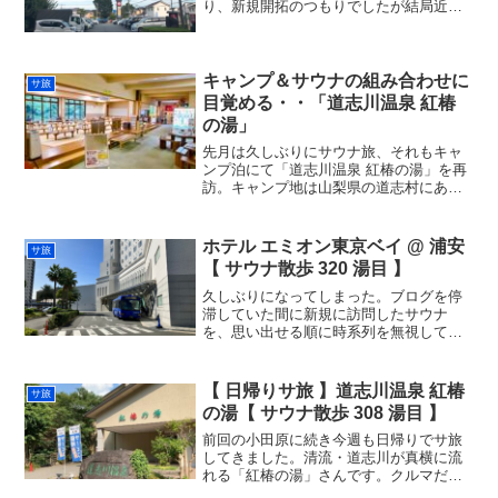
り、新規開拓のつもりでしたが結局近場
リピートで。本当にほどよく忘れた頃、
約３ヶ月ぶりの。朝から新店開拓、銭湯
だとたいてい夕方からだし、行ったこと
のないスーパー銭湯は全部...
キャンプ＆サウナの組み合わせに
サ旅
目覚める・・「道志川温泉 紅椿
の湯」
先月は久しぶりにサウナ旅、それもキャ
ンプ泊にて「道志川温泉 紅椿の湯」を再
訪。キャンプ地は山梨県の道志村にある
「椿荘 オートキャンプ場」という所。キ
ャンプ場から徒歩圏内にこちらの「紅椿
の湯」がある。道志村にキャンプ場はた
ホテル エミオン東京ベイ @ 浦安
サ旅
くさんありますが、キ...
【 サウナ散歩 320 湯目 】
久しぶりになってしまった。ブログを停
滞していた間に新規に訪問したサウナ
を、思い出せる順に時系列を無視して紹
介していきます。。今回は先日に仕事で
同行の１泊旅行で泊まった「ホテル エミ
オン東京ベイ」の中にある「ほほえみの
【 日帰りサ旅 】道志川温泉 紅椿
サ旅
湯」です。観光のメインは...
の湯【 サウナ散歩 308 湯目 】
前回の小田原に続き今週も日帰りでサ旅
してきました。清流・道志川が真横に流
れる「紅椿の湯」さんです。クルマだ
と、思っていたよりも都内からのアクセ