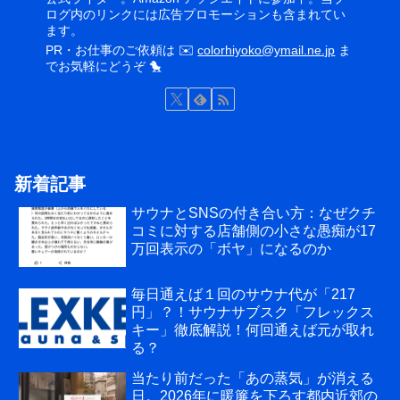
ログ内のリンクには広告プロモーションも含まれてい
ます。
PR・お仕事のご依頼は ✉️
colorhiyoko@ymail.ne.jp
ま
でお気軽にどうぞ 🐤
新着記事
サウナとSNSの付き合い方：なぜクチ
コミに対する店舗側の小さな愚痴が17
万回表示の「ボヤ」になるのか
毎日通えば１回のサウナ代が「217
円」？！サウナサブスク「フレックス
キー」徹底解説！何回通えば元が取れ
る？
当たり前だった「あの蒸気」が消える
日。2026年に暖簾を下ろす都内近郊の