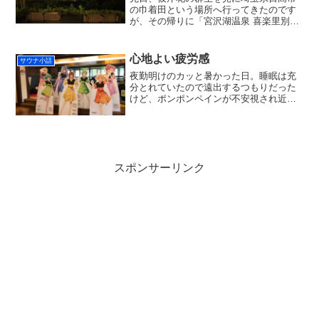
の巾着田という場所へ行ってきたのです
が、その帰りに「宮沢湖温泉 喜楽里別
邸」でサウナ＆温泉してきました。約２
年ぶり、２度目の訪問。正直、２回目は
無いかなと思ってたんだけど、その曼珠
心地よい疲労感
サウナ小話
沙華の群生スポットから最...
夜勤明けのカッと暑かった日。睡眠は充
分とれていたので遠出するつもりだった
けど、ポンポンペインが不安視され近場
で・・。極楽湯和光店。相変わらずアニ
メとコラボしまくり。５回以上来てるは
ずだけど単体ではレポートしてなかった
な・・まあいいか。でも半...
スポンサーリンク