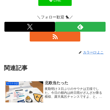
LINE
＼フォロー歓迎 🐤／
カラーひよこ
関連記事
北欧当たった
サウナ小話
夜勤明け３日ぶりのサウナは王様でし
た。今日の都内は終日雨がざんざか降る
模様、露天風呂チャンスですよ、と。い
つものサウナ２セット後、水風呂からの
不感湯温泉の花小金井黄金パターンでし
た。 ところで先日、「サウナイキタイ」