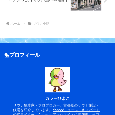
パブリバ八光【 サウナ散歩 250 湯目 】
ホーム
サウナ小話
🐤プロフィール
カラーひよこ
サウナ散歩家・フロブロガー。首都圏のサウナ施設・
銭湯を紹介しています。
Yahoo!ニュースエキスパート
公式ライター。Amazon アソシエイトに参加中。当ブ