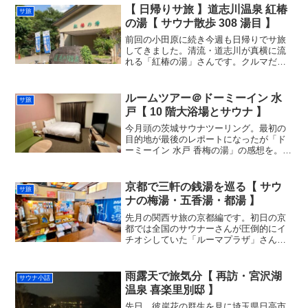
のトントゥ抽選会なるもの...
【 日帰りサ旅 】道志川温泉 紅椿
サ旅
の湯【 サウナ散歩 308 湯目 】
前回の小田原に続き今週も日帰りでサ旅
してきました。清流・道志川が真横に流
れる「紅椿の湯」さんです。クルマだ
と、思っていたよりも都内からのアクセ
スが容易です。そしてさすがにこの辺ま
で来ると非日常感があって大いにリフレ
ルームツアー＠ドーミーイン 水
サ旅
ッシュできましたです。正面...
戸【 10 階大浴場とサウナ 】
今月頭の茨城サウナツーリング。最初の
目的地が最後のレポートになったが「ド
ーミーイン 水戸 香梅の湯」の感想を。水
戸駅から歩いて 10 分程だったか。東京か
らも手頃な距離であるし、以前より行っ
てみたかったサウナ付きビジネスホテル
京都で三軒の銭湯を巡る【 サウ
サ旅
であったが、長...
ナの梅湯・五香湯・都湯 】
先月の関西サ旅の京都編です。初日の京
都では全国のサウナーさんが圧倒的にイ
チオシしていた「ルーマプラザ」さん
と、悩みに悩んだ末に三軒に絞った京都
銭湯を回りました。今回はその京都の三
銭湯のレポートを。京都駅に到着したの
雨露天で旅気分【 再訪・宮沢湖
サウナ小話
はお昼前。東京駅で新幹線に...
温泉 喜楽里別邸 】
先日、彼岸花の群生を見に埼玉県日高市