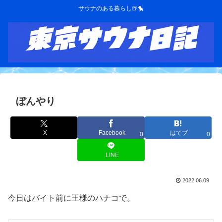
サウナのある暮らし🍺🐤
ぼんやり
X
Facebook
はてブ
0
0
LINE
2022.06.09
今日はバイト前に王様のハナコで。