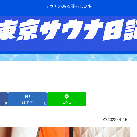
サウナのある暮らし🍺🐤
はてブ
LINE
0
0
2022.01.15