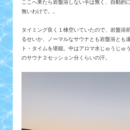
ここへ来たら岩盤浴しない手は無く、自動的
無いわけで。。
タイミング良く１棟空いていたので、岩盤浴前
るせいか、ノーマルなサウナとも岩盤浴とも
ト・タイムを堪能。中はアロマ水じゅうじゅ
のサウナ２セッション分くらいの汗。