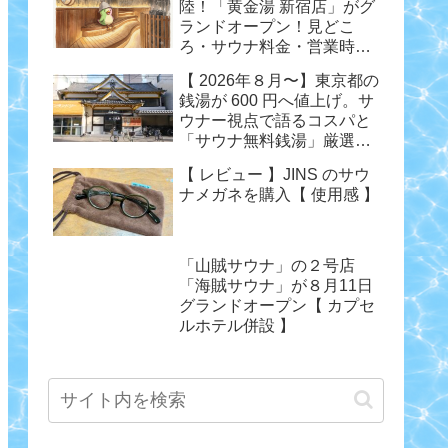
陸！「黄金湯 新宿店」がグ
ランドオープン！見どこ
ろ・サウナ料金・営業時間
まとめ
【 2026年８月〜】東京都の
銭湯が 600 円へ値上げ。サ
ウナー視点で語るコスパと
「サウナ無料銭湯」厳選ま
とめ
【 レビュー 】JINS のサウ
ナメガネを購入【 使用感 】
「山賊サウナ」の２号店
「海賊サウナ」が８月11日
グランドオープン【 カプセ
ルホテル併設 】