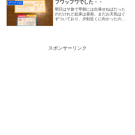
もサウナツーリングをと考えていたとこ
フワッフワでした・・
サウナ小話
ろ、近場で飲もうとの連絡...
明日はサ旅で早朝には出発せねばだった
のだけれど起床は昼前。まだお天気はぐ
ずついており、夕刻近くに向かったのは
「おふろの王様」志木店。スタンプカー
ドが一杯になって入浴招待券ゲトしまし
た。なんか来月までのスタンプラリーカ
ードも貰って、あとスタン...
スポンサーリンク