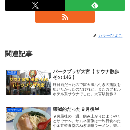
カラーひよこ
関連記事
パークプラザ大宮【 サウナ散歩
埼玉県
その 146 】
終日雨だったので露天風呂付きの施設を
狙いたかったのだけれど、またカプセル
ホテル系サウナでした。大宮駅徒歩３分
の「パークプラザ大宮」さんです。画面
中央上、このネオン看板を見ただけで、
おおよそ中が想像できた。写真でも撮れ
壊滅的だった９月後半
サウナ小話
ないかと商店街を抜けて駅...
９月最後の一週、病み上がりにようやく
とサウナへ。サムネ画像は一昨日食べた
小金井椿食堂のねぎ味噌ラーメン。栄養