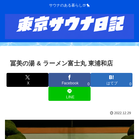
サウナのある暮らし🍺🐤
冨美の湯 & ラーメン富士丸 東浦和店
X
Facebook
はてブ
0
0
LINE
2022.12.29