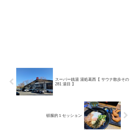
スーパー銭湯 湯処葛西【 サウナ散歩その
281 湯目 】
頓服的１セッション