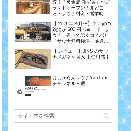
陸！「黄金湯 新宿店」がグ
ランドオープン！見どこ
ろ・サウナ料金・営業時間
まとめ
【 2026年８月〜】東京都の
銭湯が 600 円へ値上げ。サ
ウナー視点で語るコスパと
「サウナ無料銭湯」厳選ま
とめ
【 レビュー 】JINS のサウ
ナメガネを購入【 使用感 】
けしからんサウナYouTube
チャンネル８選