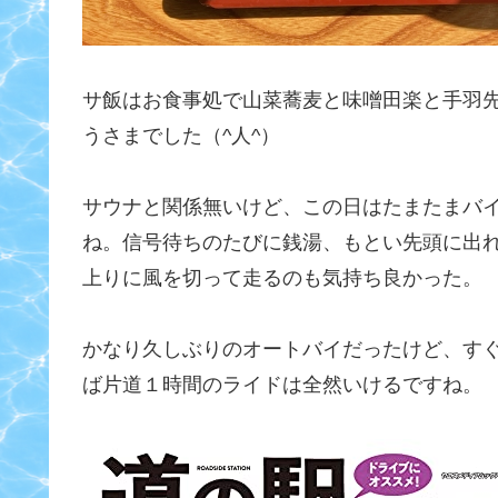
サ飯はお食事処で山菜蕎麦と味噌田楽と手羽
うさまでした（^人^）
サウナと関係無いけど、この日はたまたまバ
ね。信号待ちのたびに銭湯、もとい先頭に出
上りに風を切って走るのも気持ち良かった。
かなり久しぶりのオートバイだったけど、す
ば片道１時間のライドは全然いけるですね。