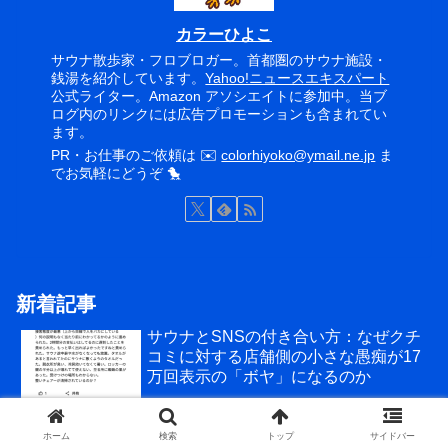
カラーひよこ
サウナ散歩家・フロブロガー。首都圏のサウナ施設・
銭湯を紹介しています。
Yahoo!ニュースエキスパート
公式ライター。Amazon アソシエイトに参加中。当ブ
ログ内のリンクには広告プロモーションも含まれてい
ます。
PR・お仕事のご依頼は ✉️
colorhiyoko@ymail.ne.jp
ま
でお気軽にどうぞ 🐤
新着記事
サウナとSNSの付き合い方：なぜクチ
コミに対する店舗側の小さな愚痴が17
万回表示の「ボヤ」になるのか
毎日通えば１回のサウナ代が「217
ホーム
検索
トップ
サイドバー
円」？！サウナサブスク「フレックス