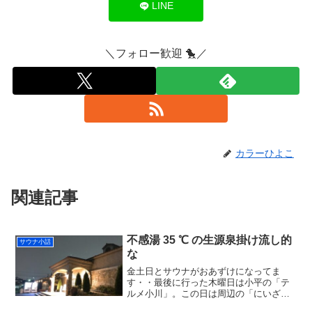
LINE
＼フォロー歓迎 🐤／
カラーひよこ
関連記事
不感湯 35 ℃ の生源泉掛け流し的
サウナ小話
な
金土日とサウナがおあずけになってま
す・・最後に行った木曜日は小平の「テ
ルメ小川」。この日は周辺の「にいざ温
泉」「埼玉スポーツセンター」も脳裏を