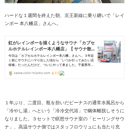
ハードな１週間を終えた朝、京王新線に乗り継いで「レイ
ンボー 本八幡店」さんへ。
１年ぶり、二度目。瓶を担いだビーナスの通常水風呂から
「冷やし湯」へという「冷冷交代浴」で幽体離脱しそうに
なりました。３セットで瞑想サウナ室の「ヒーリングサウ
ナ」、高温サウナ側ではスタッフロウリュにも当たり充