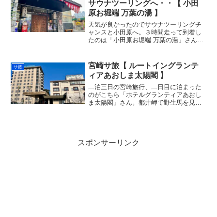
サウナツーリングへ・・【 小田
原お堀端 万葉の湯 】
天気が良かったのでサウナツーリングチ
ャンスと小田原へ。３時間走って到着し
たのは「小田原お堀端 万葉の湯」さん。
前々回の「東京豊洲 万葉倶楽部」さん訪
問時、万葉倶楽部会員（LINE）登録した
時に付いてきた入館半額クーポンを使
宮崎サ旅【 ルートイングランテ
サ旅
う。万葉グループは...
ィアあおしま太陽閣 】
二泊三日の宮崎旅行、二日目に泊まった
のがこちら「ホテルグランティアあおし
ま太陽閣」さん。都井岬で野生馬を見て
から日南で夕食、チェックインしたのは
もう大浴場の閉まるぎりぎりの深更であ
ったので、この日も風呂キャンセル界隈
にして、翌朝に朝ウナ・朝...
スポンサーリンク