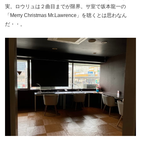
実。ロウリュは２曲目までが限界。サ室で坂本龍一の
「Merry Christmas Mr.Lawrence」を聴くとは思わなん
だ・・。