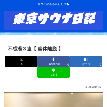
サウナのある暮らし🍺🐤
不感湯３連【 幽体離脱 】
X
Facebook
はてブ
0
0
LINE
2023.04.26