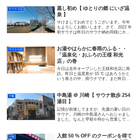
よぎりましたが、各施設の一長一短を思
い返して、テルメやな・・と。雨だった
蒸し初め【 ゆとりの郷 にいざ温
サウナ小話
ので露天風呂の無い「にいざ...
泉 】
サけましておめでとうございます。今年
もよろしくお願いします。さて、2022 年
初サウナは昨日のサウナ納め同様にホー
ム店の一つでのんびりを所望、「ゆとり
の郷 にいざ温泉で。どこから見ても工場
にしか見えないプラントライクな外観。
お湯やはらかに春雨のふる・・
サウナ小話
昨年最も通ったサ...
「温泉化・おふろの王様 和光
店」の巻
今日は去年オープンした王様和光店に再
訪。昨日と温度差が 15 ℃ はあろうかと
いう寒さの中、雨ウナです。まだ昨日オ
ープンしたばかりのようにピッカピカで
あります。３ヶ月ぶり２度目だけど浴室
と露天風呂の印象は覚えていて、入って
中島湯 ＠ 川崎【 サウナ散歩 254
サ飯
すぐに目に飛び込ん...
湯目 】
記憶が前後してますが、先週の暑い日の
サウナ。川崎の中島湯さんへおじゃまし
ました。なんと早朝６時から営業してる
というのがありがたみ。。内湯はコンパ
クトな造りでメインの温泉はこのあたり
でよく見る黒湯。ちょっと薄めで熱め。
入館 50 % OFF のクーポンを得て
サ旅
サウナが 100 円とリ...