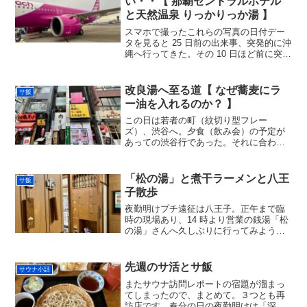
い・・【 那覇セントラルホテル
と天然温泉 りっかりっか湯 】
スマホで撮ったこれらの写真の日付デー
タを見ると 25 日前の出来事、突発的に沖
縄へ行ってきた。その 10 日ほど前に突然
に思い立ち、行き帰りの飛行機と二日分
の宿だけを押さえ、夜職明けに着替えだ
けを鞄に詰めて飛び立ったのであった。
改良湯へ至る道【 なぜ蕎麦にラ
サ飯
『深夜特急』...
ー油を入れるのか？ 】
この日は若者の町（紋切り型フレー
ズ）、渋谷へ。夕食（飲み会）の予定が
あっての渋谷行であった。それに合わせ
て朝から食事を摂らずに来たものの、到
着した頃に空腹が臨界点を超えてサウナ
どころではなくなってしまう。そして逆
「松の湯」と煮干ラーメンと八王
サ飯
算してみるにサウナに充てる時...
子散歩
夜勤明けプチ遠征は八王子。正午まで臨
時の現場あり、14 時より営業の銭湯「松
の湯」さんへ久しぶりに行ってみよう
か、と。八王子と云えばのきぬたチャン
ス。そして、都内で雪が降ると朝のニュ
ース番組でインタビューされる駅であっ
先週のサ活とサ飯
サウナ小話
た。松の湯さん、「久し...
またサウナ訪問レポートの宿題が溜まっ
てしまったので、まとめて。３つとも再
訪店です。春分の日の夜勤明けは「深大