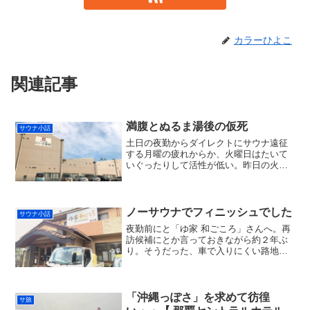
カラーひよこ
関連記事
満腹とぬるま湯後の仮死
サウナ小話
土日の夜勤からダイレクトにサウナ遠征
する月曜の疲れからか、火曜日はたいて
いぐったりして活性が低い。昨日の火曜
はおまけに臨時で夕勤シフトが入り今日
も疲れを引きずってました。たいした事
してるわけじゃないのにね。。そんなア
レで今日も休汗日にしよう...
ノーサウナでフィニッシュでした
サウナ小話
夜勤前にと「ゆ家 和ごころ」さんへ。再
訪候補にとか言っておきながら約２年ぶ
り。そうだった、車で入りにくい路地の
中に突如として現れる住宅街のオアシ
ス。もっと早く出てサウナ前に善福寺公
園などを写真散歩しようと予定するも、
例によってギリギリの出発...
「沖縄っぽさ」を求めて彷徨
サ旅