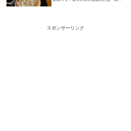
寺天然温泉 湯守の里」でスタート。今年
２回目ですね。お決まりの「多聞」で蕎
麦を食べてから神代植物公園水生植物園
と深大寺をカメラ片手に...
スポンサーリンク