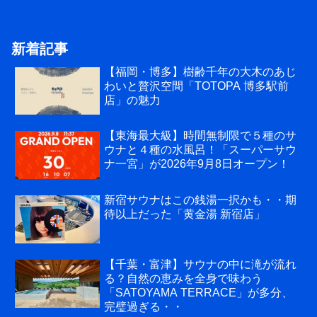
新着記事
【福岡・博多】樹齢千年の大木のあじ
わいと贅沢空間「TOTOPA 博多駅前
店」の魅力
【東海最大級】時間無制限で５種のサ
ウナと４種の水風呂！「スーパーサウ
ナ一宮」が2026年9月8日オープン！
新宿サウナはこの銭湯一択かも・・期
待以上だった「黄金湯 新宿店」
【千葉・富津】サウナの中に滝が流れ
る？自然の恵みを全身で味わう
「SATOYAMA TERRACE」が多分、
完璧過ぎる・・