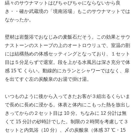
縞々のサウナマットはびちゃびちゃにならないから良
き・・確か武蔵境の「境南浴場」もこのサウナマットでは
なかったか。
壁材は岩盤浴でおなじみの麦飯石だそう。この効果とサウ
ナストーンのストーブの上のオートロウリュで、室温の割
には結構熱めの体感セッティングとなっており、１セット
目は５分足らずで退室。段を上がる水風呂は深さ充分で体
感 15 ℃ くらい。動線的にカランとシャワーではなく、扉
を出てすぐ左の炭酸泉のお湯で掛け湯。
いつものように後から入ってきたお客が３組出るくらいま
で長めに長めに浸かる。体表と体内にこもった熱を放出し
きってからの２セット目は 10 分。ちなみに 12 分計は無
くて 15 分計の砂時計でした。制限の２時間を考慮して３
セットと内気浴（10 分）、〆の炭酸泉（体感 37 ℃・15