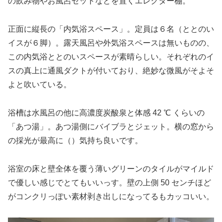
の飲み物やお風呂セットなどを置くエレクター棚。
正面に縦長の「内気浴スペース」。定員は６名（ととのい
イスが６脚）。露天風呂や外気浴スペースは無いものの、
この内気浴ととのいスペースが素晴らしい。それぞれのイ
スの真上に通風ダクトが付いており、絶妙な微風がそよそ
よと吹いている。
浴槽は水風呂の他に高濃度炭酸泉と体感 42 ℃ くらいの
「あつ湯」。あつ湯側にバイブラとジェット。横の窓から
の採光が最高に（）気持ち良いです。
浴室の床と壁全体を覆う薄いグリーンのタイルがマイルド
で優しい感じでとてもいいっす。壁の上側 50 センチほど
がコンクリっぽい素材剥き出しになってるもカッコいい。