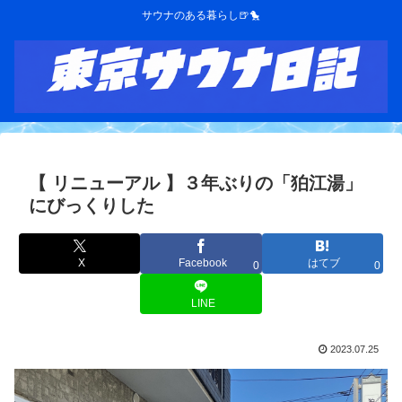
サウナのある暮らし🍺🐤
【 リニューアル 】３年ぶりの「狛江湯」
にびっくりした
X
Facebook
はてブ
0
0
LINE
2023.07.25