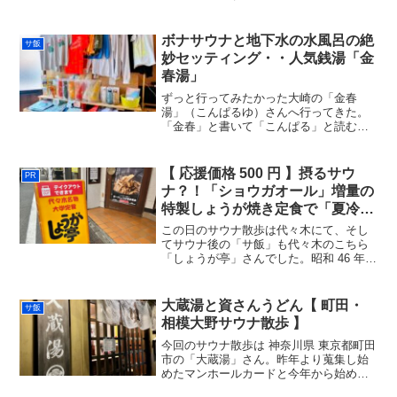
ポートは日記ブログの方で。旭川市街地
で今回の旅のサウナ以外のミッションを
クリアした後、向かったのは空知郡上富
ボナサウナと地下水の水風呂の絶
サ飯
良野町の「十勝岳温泉 湯...
妙セッティング・・人気銭湯「金
春湯」
ずっと行ってみたかった大崎の「金春
湯」（こんぱるゆ）さんへ行ってきた。
「金春」と書いて「こんぱる」と読むと
初めて知る。絶対「こんしゅんゆ」って
読んじゃうよね。。マンションの周囲を
不審にぐるりと回って煙突を撮る。ポッ
【 応援価格 500 円 】摂るサウ
PR
プな雰囲気の人気銭湯貼りま...
ナ？！「ショウガオール」増量の
特製しょうが焼き定食で「夏冷
え」対策！！
この日のサウナ散歩は代々木にて、そし
てサウナ後の「サ飯」も代々木のこちら
「しょうが亭」さんでした。昭和 46 年創
業、近所に大学受験の有名予備校がある
事から、定食メニューの名前が「大学
名」になっている老舗洋食店です。「摂
大蔵湯と資さんうどん【 町田・
サ飯
るサウナ」特製しょう...
相模大野サウナ散歩 】
今回のサウナ散歩は 神奈川県 東京都町田
市の「大蔵湯」さん。昨年より蒐集し始
めたマンホールカードと今年から始めた
御朱印めぐりの目的もあり、やっとこ再