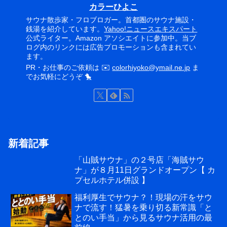
カラーひよこ
サウナ散歩家・フロブロガー。首都圏のサウナ施設・
銭湯を紹介しています。
Yahoo!ニュースエキスパート
公式ライター。Amazon アソシエイトに参加中。当ブ
ログ内のリンクには広告プロモーションも含まれてい
ます。
PR・お仕事のご依頼は ✉️
colorhiyoko@ymail.ne.jp
ま
でお気軽にどうぞ 🐤
新着記事
「山賊サウナ」の２号店「海賊サウ
ナ」が８月11日グランドオープン【 カ
プセルホテル併設 】
福利厚生でサウナ？！現場の汗をサウ
ナで流す！猛暑を乗り切る新常識「と
とのい手当」から見るサウナ活用の最