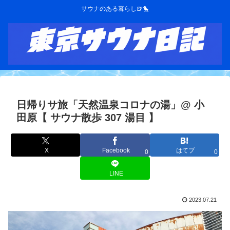
サウナのある暮らし🍺🐤
日帰りサ旅「天然温泉コロナの湯」@ 小
田原【 サウナ散歩 307 湯目 】
X
Facebook
はてブ
0
0
LINE
2023.07.21