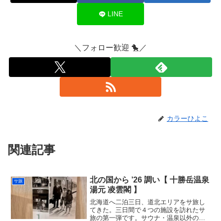
LINE
＼フォロー歓迎 🐤／
カラーひよこ
関連記事
北の国から ’26 調い【 十勝岳温泉
サ旅
湯元 凌雲閣 】
北海道へ二泊三日、道北エリアをサ旅し
てきた。三日間で４つの施設を訪れたサ
旅の第一弾です。サウナ・温泉以外のレ