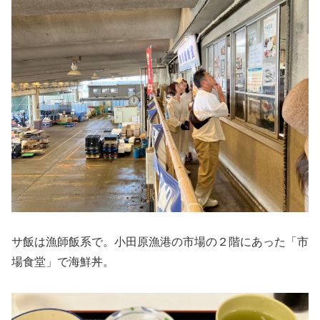
サ飯は漁師飯系で。小田原漁港の市場の２階にあった「市
場食堂」で海鮮丼。