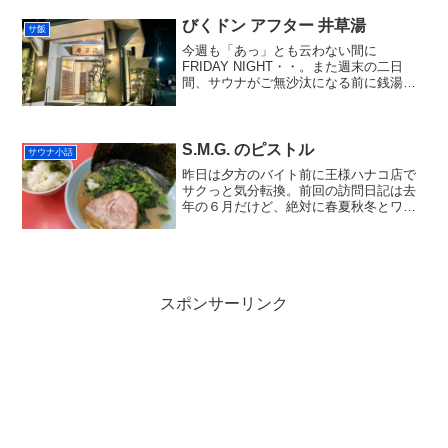
訪できた。都内に大雪の降った日の翌日
だったか。到着・・遠かったよ、町田。
びくドン アフター 井草湯
サ飯
スーパー銭湯は「ロテ...
今週も「あっ」とも云わない間に
FRIDAY NIGHT・・。また週末の二日
間、サウナがご無沙汰になる前に銭湯
へ。西武沿線最寄りの、互いに割と近い
銭湯をハシゴするつもりだったが、ブロ
グなどに没頭してしまい外へ出たのが夕
刻。この日は「井草湯」...
S.M.G. のピストル
サウナ小話
昨日は夕方のバイト前に王様ハナコ店で
サクっと気分転換。前回の訪問日記は去
年の６月だけど、絶対に春夏秋冬とワン
シーズンに各１回は来ているはずなの
で、日記に書いてないだけなんでしょう
ね。。正味１時間ほどしか時間がなかっ
たので、サウナは長めの１セ...
スポンサーリンク