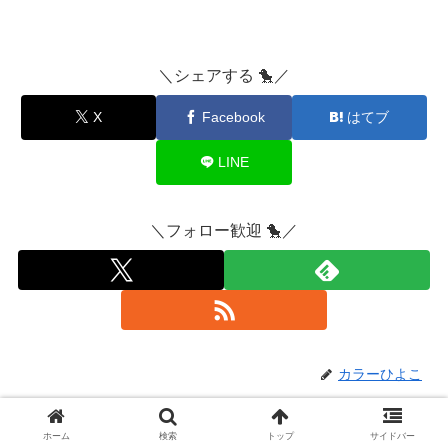
＼シェアする 🐤／
X
Facebook
はてブ
LINE
＼フォロー歓迎 🐤／
カラーひよこ
関連記事
ホーム
検索
トップ
サイドバー