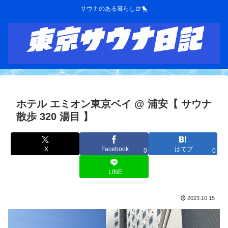
サウナのある暮らし🍺🐤
ホテル エミオン東京ベイ @ 浦安【 サウナ
散歩 320 湯目 】
X
Facebook
はてブ
0
0
LINE
2023.10.15