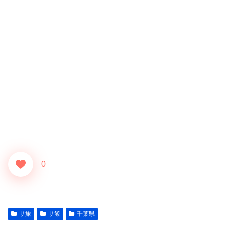
0
サ旅
サ飯
千葉県