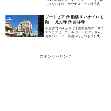
じゃないよね。サウナストーン対流式な
のってここだけかも。あらためてピカピ
カで最＆高。床のつぶつぶのエンボスタ
イルは滑らなそうで安心だし、エステと
ジートピア @ 船橋 & ハナイロモ
サ飯
電気以外の浴槽は水風呂と...
麺 ＋ えん寺 @ 吉祥寺
新規訪問 274 店目は千葉県船橋の「サウ
ナ＆カプセルホテル ジートピア」さん。
葛西のスーパー銭湯へ行くつもりが快速
で４つくらい乗り過ごしてしまい、適当
に降りてこの辺でサウナ探そうと彷徨っ
てたら近くにありました。しかもかなり
の有名店でラッキ...
スポンサーリンク