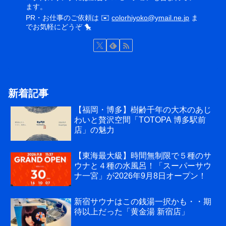
ます。
PR・お仕事のご依頼は ✉️
colorhiyoko@ymail.ne.jp
ま
でお気軽にどうぞ 🐤
新着記事
【福岡・博多】樹齢千年の大木のあじ
わいと贅沢空間「TOTOPA 博多駅前
店」の魅力
【東海最大級】時間無制限で５種のサ
ウナと４種の水風呂！「スーパーサウ
ナ一宮」が2026年9月8日オープン！
新宿サウナはこの銭湯一択かも・・期
待以上だった「黄金湯 新宿店」