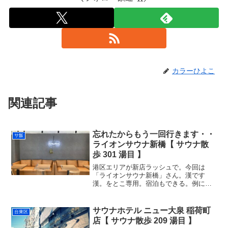
カラーひよこ
関連記事
忘れたからもう一回行きます・・
サ飯
ライオンサウナ新橋【 サウナ散
歩 301 湯目 】
港区エリアが新店ラッシュで。今回は
「ライオンサウナ新橋」さん。漢です
漢。をとこ専用。宿泊もできる。例によ
って忘れてしまっているのですが、直後
の感想で良かった！とツイートした記憶
がある。ライオンのように、漢のよう
サウナホテル ニュー大泉 稲荷町
台東区
に、ハード気味な設定だった気が...
店【 サウナ散歩 209 湯目 】