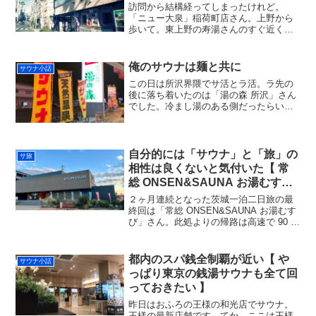
訪問から結構経ってしまったけれど。
「ニュー大泉」稲荷町店さん。上野から
歩いて。東上野の寿湯さんのすぐ近くに
あるのを見つけてチェックしておいたん
だけど、想像していたより全然良かった
です。ただ「どう良かったのか」がうま
俺のサウナは麺と共に
サウナ小話
く思い出せない、という（笑...
この日は所沢界隈でサ活とラ活。ラ先の
後に落ち着いたのは「湯の森 所沢」さん
でした。冷まし湯のある側だったらいい
な〜と思ってたら逆側の浴室でした。そ
ちらにも 30 度くらいの掛け流し源泉があ
るけれども。足裏ジェットの背中に電気
が付いてることに...
自分的には「サウナ」と「旅」の
サ旅
相性は良くないと気付いた【 常
総 ONSEN&SAUNA お湯むすび
】
２ヶ月連続となった茨城一泊二日旅の最
終回は「常総 ONSEN&SAUNA お湯むす
び」さん。此処よりの帰路は高速で 90 分
程度と、水戸よりは地元寄りで（西東京
民には水戸は日帰りには少々遠く、一泊
するには近場過ぎる感）、この日に寄ら
都内のスパ銭全制覇が近い【 や
サウナ小話
ずとも近...
っぱり東京の銭湯サウナも全て回
っておきたい 】
昨日はおふろの王様の和光店でサウナ。
王様の最新店舗です。てか、ここは王様