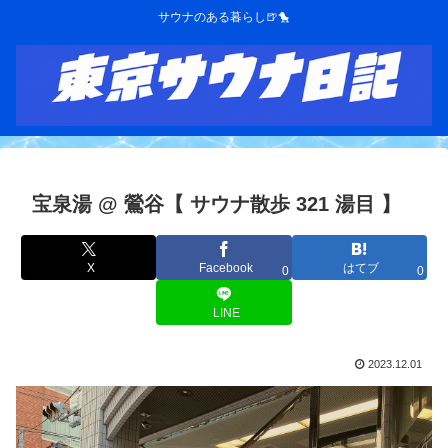
サウナのある暮らし🍺🐤
宝泉湯 @ 鶯谷【 サウナ散歩 321 湯目 】
X
Facebook
はてブ
0
0
LINE
2023.12.01