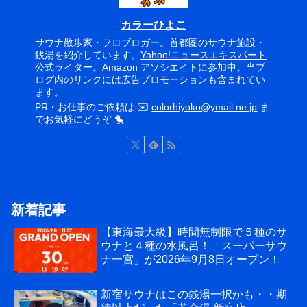
カラーひよこ
サウナ散歩家・フロブロガー。首都圏のサウナ施設・
銭湯を紹介しています。
Yahoo!ニュースエキスパート
公式ライター。Amazon アソシエイトに参加中。当ブ
ログ内のリンクには広告プロモーションも含まれてい
ます。
PR・お仕事のご依頼は ✉️
colorhiyoko@ymail.ne.jp
ま
でお気軽にどうぞ 🐤
新着記事
【東海最大級】時間無制限で５種のサ
ウナと４種の水風呂！「スーパーサウ
ナ一宮」が2026年9月8日オープン！
新宿サウナはこの銭湯一択かも・・期