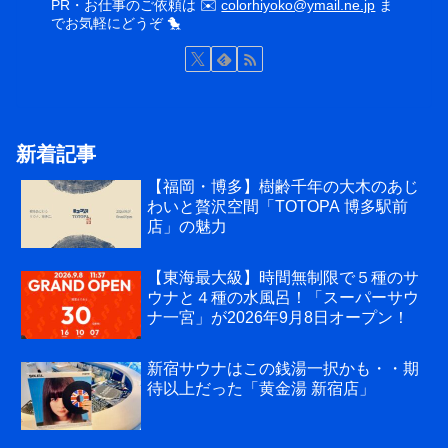
PR・お仕事のご依頼は ✉️
colorhiyoko@ymail.ne.jp
ま
でお気軽にどうぞ 🐤
新着記事
【福岡・博多】樹齢千年の大木のあじ
わいと贅沢空間「TOTOPA 博多駅前
店」の魅力
【東海最大級】時間無制限で５種のサ
ウナと４種の水風呂！「スーパーサウ
ナ一宮」が2026年9月8日オープン！
新宿サウナはこの銭湯一択かも・・期
待以上だった「黄金湯 新宿店」