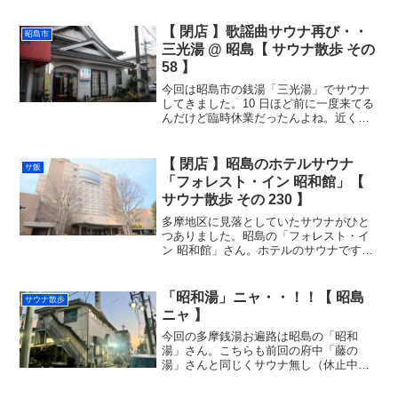
ウナイキタイの口コミ館内案内スーパー
銭湯は和風スタイルが多いけれど、その
【 閉店 】歌謡曲サウナ再び・・
昭島市
中でも「湯楽の里」は特...
三光湯 @ 昭島【 サウナ散歩 その
58 】
今回は昭島市の銭湯「三光湯」でサウナ
してきました。10 日ほど前に一度来てる
んだけど臨時休業だったんよね。近くの
ラーメン（二郎）だけ食べて帰ってきた
っていう。昭島市だけれど立川市との境
目で、ほとんど立川駅エリアだったの
【 閉店 】昭島のホテルサウナ
サ飯
で、この日のアフター・...
「フォレスト・イン 昭和館」【
サウナ散歩 その 230 】
多摩地区に見落としていたサウナがひと
つありました。昭島の「フォレスト・イ
ン 昭和館」さん。ホテルのサウナです
ね。多摩サウナ 60 施設目。23 区はとも
かく武蔵野多摩エリアのサウナは意地で
もコンプリートしなければならんので
「昭和湯」ニャ・・！！【 昭島
サウナ散歩
す。。宿泊者以外の...
ニャ 】
今回の多摩銭湯お遍路は昭島の「昭和
湯」さん。こちらも前回の府中「藤の
湯」さんと同じくサウナ無し（休止中）
の銭湯で、全く小生の観測外。昨年にそ
の存在を知る。昭島と云えば、何度も訪