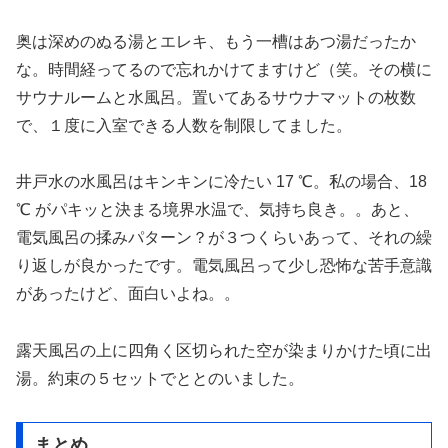
奥は深めのぬる湯とエレキ、もう一槽はあつ湯だったか
な。時間経ってるので忘れかけてますけど（笑。その横に
サウナルームと水風呂。置いてあるサウナマットの枚数
で、１度に入室できる人数を制限してました。
井戸水の水風呂はキンキンに冷たい 17 ℃。私の場合、18
℃ がパキッと決まる境界水温で、気持ち良き。。あと、
電気風呂の揉みパターン？が３つくらいあって、それの繰
り返しが良かったです。電気風呂って少し恐怖な苦手意識
があったけど、面白いよね。。
露天風呂の上に四角く区切られた空が染まりかけた頃に出
湯。約束の５セットでととのいました。
まとめ