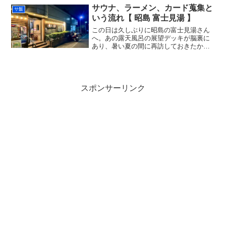
れている「富士見湯」さんだけかと思っ
サウナ、ラーメン、カード蒐集と
サ飯
てました。。最寄り駅の東中神...
いう流れ【 昭島 富士見湯 】
この日は久しぶりに昭島の富士見湯さん
へ。あの露天風呂の展望デッキが脳裏に
あり、暑い夏の間に再訪しておきたかっ
た銭湯であった。サ室は夜間の「瞑想サ
ウナ」に切り替わっており、テレビモニ
ターは焚き火の映像、BGM はヒーリング
系。この日はセルフロ...
スポンサーリンク