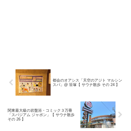
都会のオアシス「天空のアジト マルシン
スパ」@ 笹塚【 サウナ散歩 その 24 】
関東最大級の岩盤浴・コミック３万冊
「スパジアム ジャポン」【 サウナ散歩
その 26 】