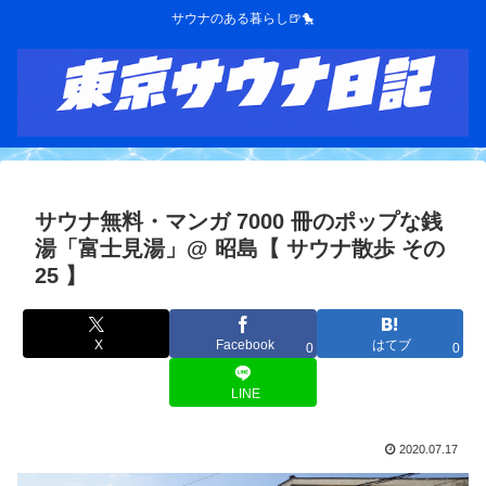
サウナのある暮らし🍺🐤
サウナ無料・マンガ 7000 冊のポップな銭
湯「富士見湯」@ 昭島【 サウナ散歩 その
25 】
X
Facebook
はてブ
0
0
LINE
2020.07.17