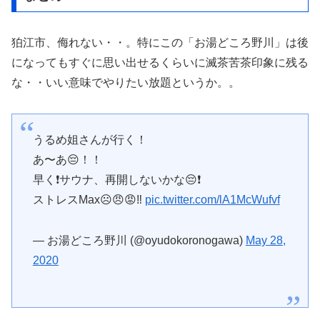
狛江市、侮れない・・。特にこの「お湯どころ野川」は後
になってもすぐに思い出せるくらいに滅茶苦茶印象に残る
な・・いい意味でやりたい放題というか。。
うるめ姐さんが行く！
あ〜あ😔！！
早く❗️サウナ、再開しないかな😔❗️
ストレスMax☹️😠😡‼️
pic.twitter.com/lA1McWufvf
— お湯どころ野川 (@oyudokoronogawa)
May 28,
2020