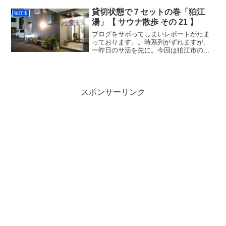
みに今回の「富の湯」さん、所在は狛江
市ですが最寄駅は調布市の国領駅。上の
貸切状態で７セットの巻「狛江
狛江市
写真、立派な煙突の手前に...
湯」【 サウナ散歩 その 21 】
ブログをサボってしまいレポートがたま
っております。。時系列がずれますが、
一昨日のサ活を先に。今回は狛江市の
「狛江湯」さんです。少し早めの夕食に
ラーメンなどを食べてからのチェックイ
ン。食後１時間ほどでしたが、まずまず
のコンディション。狛江湯の...
スポンサーリンク