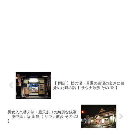
【 閉店 】松の湯・普通の銭湯の良さに目
覚めた時の話【 サウナ散歩 その 18 】
男女入れ替え制・露天ありの綺麗な銭湯
「庚申湯」@ 田無【 サウナ散歩 その 20
】