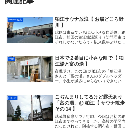
関連記事
狛江サウナ放浪【 お湯どころ野
サウナ散歩
川 】
此処は東京でいちばん小さな自治体、狛
江市。前回の狛江銭湯巡り（訪問理由は
それしかないだろう）以来数年ぶりだと
思うけど・・こんなだったっけ？？三連
勤（三連休）の最終日、泊まり仕事で外
出できずでそろそろ発狂し始めていたと
日本で２番目に小さな町で【 狛
サ飯
ころ、日中の子守りがキャ...
江湯と富の湯 】
夜職明け、この日は狛江市の「狛江湯」
さんと「富の湯」さんのダブルヘッダ
ー。小生が滅多にやらない（できない）
ハシゴサウナである。これまた滅多に無
い、長の五連勤からの開放感からか、こ
の日は詰め込み過ぎた（笑。。前回の狛
こぢんまりしてるけど露天あり
狛江市
江行の「お湯どころ野川」さ...
「富の湯」@ 狛江【 サウナ散歩
その 14 】
武蔵野多摩サウナ行脚、今回はお初の狛
江市までやってきました。高校の学区内
だったけれど、隣接する調布市・世田谷
区に比べて印象が薄い町ですが。。ちな