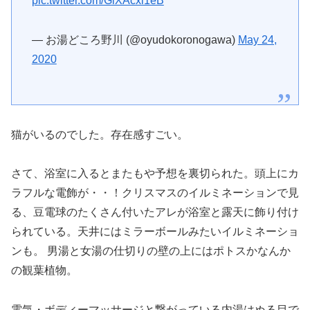
pic.twitter.com/GiXAcxi1eB
— お湯どころ野川 (@oyudokoronogawa)
May 24,
2020
猫がいるのでした。存在感すごい。
さて、浴室に入るとまたもや予想を裏切られた。頭上にカ
ラフルな電飾が・・！クリスマスのイルミネーションで見
る、豆電球のたくさん付いたアレが浴室と露天に飾り付け
られている。天井にはミラーボールみたいイルミネーショ
ンも。 男湯と女湯の仕切りの壁の上にはポトスかなんか
の観葉植物。
電気・ボディーマッサージと繋がっている内湯はぬる目で