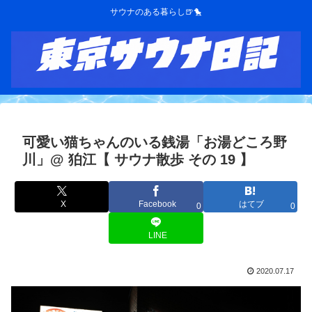
サウナのある暮らし🍺🐤
可愛い猫ちゃんのいる銭湯「お湯どころ野
川」@ 狛江【 サウナ散歩 その 19 】
X
Facebook
はてブ
0
0
LINE
2020.07.17