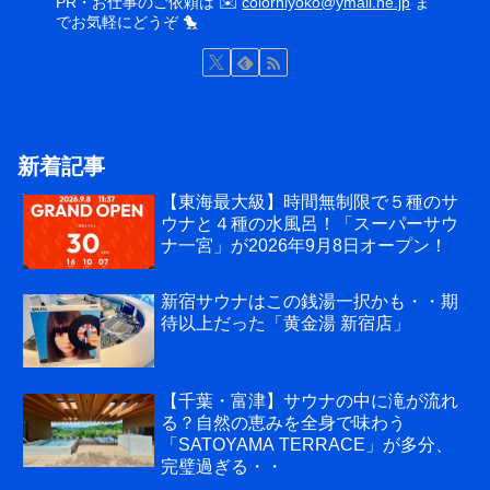
PR・お仕事のご依頼は ✉️
colorhiyoko@ymail.ne.jp
ま
でお気軽にどうぞ 🐤
新着記事
【東海最大級】時間無制限で５種のサ
ウナと４種の水風呂！「スーパーサウ
ナ一宮」が2026年9月8日オープン！
新宿サウナはこの銭湯一択かも・・期
待以上だった「黄金湯 新宿店」
【千葉・富津】サウナの中に滝が流れ
る？自然の恵みを全身で味わう
「SATOYAMA TERRACE」が多分、
完璧過ぎる・・