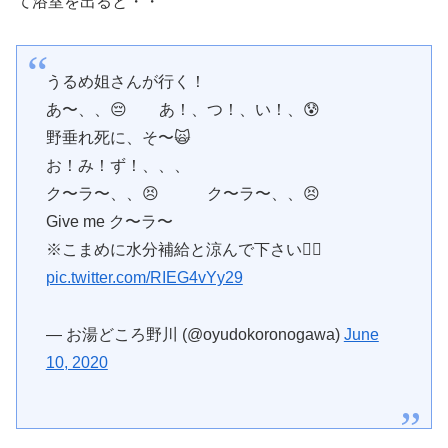
て浴室を出ると・・
うるめ姐さんが行く！
あ〜、、😔 あ！、つ！、い！、😰
野垂れ死に、そ〜🙀
お！み！ず！、、、
ク〜ラ〜、、😣 ク〜ラ〜、、😣
Give me ク〜ラ〜
※こまめに水分補給と涼んで下さい🙇‍♀️
pic.twitter.com/RIEG4vYy29
— お湯どころ野川 (@oyudokoronogawa)
June
10, 2020