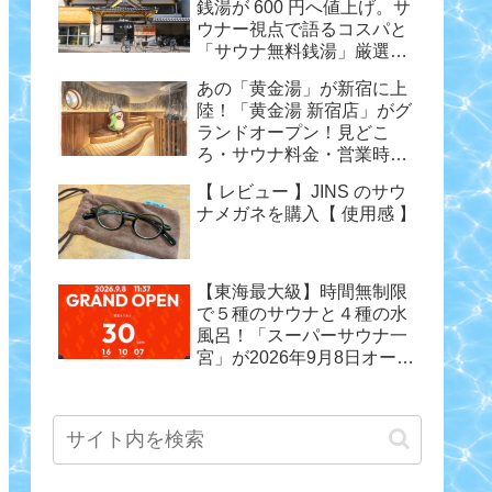
銭湯が 600 円へ値上げ。サ
ウナー視点で語るコスパと
「サウナ無料銭湯」厳選ま
とめ
あの「黄金湯」が新宿に上
陸！「黄金湯 新宿店」がグ
ランドオープン！見どこ
ろ・サウナ料金・営業時間
まとめ
【 レビュー 】JINS のサウ
ナメガネを購入【 使用感 】
【東海最大級】時間無制限
で５種のサウナと４種の水
風呂！「スーパーサウナ一
宮」が2026年9月8日オープ
ン！