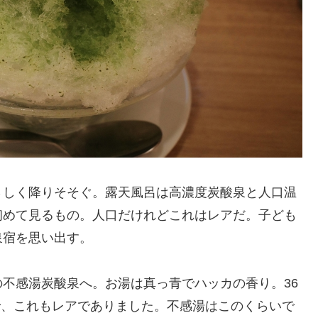
さしく降りそそぐ。露天風呂は高濃度炭酸泉と人口温
初めて見るもの。人口だけれどこれはレアだ。子ども
泉宿を思い出す。
不感湯炭酸泉へ。お湯は真っ青でハッカの香り。36
感で、これもレアでありました。不感湯はこのくらいで