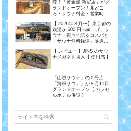
陸！「黄金湯 新宿店」がグ
ランドオープン！見どこ
ろ・サウナ料金・営業時間
まとめ
【 2026年８月〜】東京都の
銭湯が 600 円へ値上げ。サ
ウナー視点で語るコスパと
「サウナ無料銭湯」厳選ま
とめ
【 レビュー 】JINS のサウ
ナメガネを購入【 使用感 】
「山賊サウナ」の２号店
「海賊サウナ」が８月11日
グランドオープン【 カプセ
ルホテル併設 】