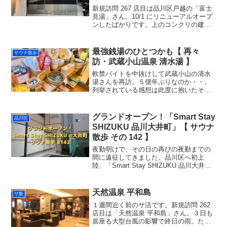
新規訪問 267 店目は品川区戸越の「富士
見湯」さん。10/1 にリニューアルオープ
ンしたばかりです。上のコンクリの建
物、駐車場をつぶして新設されたという
サウナ（男湯のみ）です。とにかくその
サウナがヤバかった。。昭和 27 年創業と
最強銭湯のひとつかも【 再々
サウナ散歩
あったの...
訪・武蔵小山温泉 清水湯 】
軟禁バイトを中抜けして武蔵小山の清水
湯さんを再訪。５億年ぶりなのか・・。
列挙されている感想は此度に抱いたそれ
と全くそのままで、要は凄い銭湯（語
彙）である。ジェットバスガチ勢として
は、３つのジェットのどれもが良かっ
グランドオープン！「Smart Stay
品川区
た。横に二基並んだのと、縦に...
SHIZUKU 品川大井町」【 サウナ
散歩 その 142 】
夜勤明けで、その日の再びの夜勤までの
間に遠征してきました。品川区へ初上
陸、「Smart Stay SHIZUKU 品川大井
町」です。今年の初め頃に上野店も訪れ
ていますね。先月オープンしたばかりで
ピカピカです。Smart Stay SHIZU...
天然温泉 平和島
サ飯
１週間近く前のサ活です。新規訪問 262
店目は「天然温泉 平和島」さん。３日も
居座る大型台風の影響で終日の雨。たど