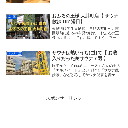
り着いたオアシスでした。事前情報では
入館料は 710 円でしたが、それは朝風呂
コースのみで基本 2100 円でした。タオ
ル・...
おふろの王様 大井町店【 サウナ
品川区
散歩 162 湯目】
夜勤明けで半日解放、再び大井町へ。前
回駅前にあるのを見つけた「おふろの王
様 大井町店」です。駅出てすぐ。ラーメ
ン（二郎系）食べたりして時間が押して
いたのだけれど、お食事処のふわふわか
き氷が無性に食べたくなり、さらに時間
サウナは熱いうちに打て【 お蔵
サウナ小話
が・・。おふろの王様 ...
入りだった良サウナ７選 】
昨年から「Yahoo! ニュース」さんの中の
「エキスパート」という枠で「サウナ散
歩家」などと称してサウナ記事を書かせ
てもらっているのですが、特に締め切り
なども無い故かどうも遅筆で・・。イン
プットに対して圧倒的にアウトプットが
追っつかないんで...
スポンサーリンク