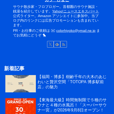
サウナ散歩家・フロブロガー。首都圏のサウナ施設・
銭湯を紹介しています。
Yahoo!ニュースエキスパート
公式ライター。Amazon アソシエイトに参加中。当ブ
ログ内のリンクには広告プロモーションも含まれてい
ます。
PR・お仕事のご依頼は ✉️
colorhiyoko@ymail.ne.jp
ま
でお気軽にどうぞ 🐤
新着記事
【福岡・博多】樹齢千年の大木のあじ
わいと贅沢空間「TOTOPA 博多駅前
店」の魅力
【東海最大級】時間無制限で５種のサ
ウナと４種の水風呂！「スーパーサウ
ナ一宮」が2026年9月8日オープン！