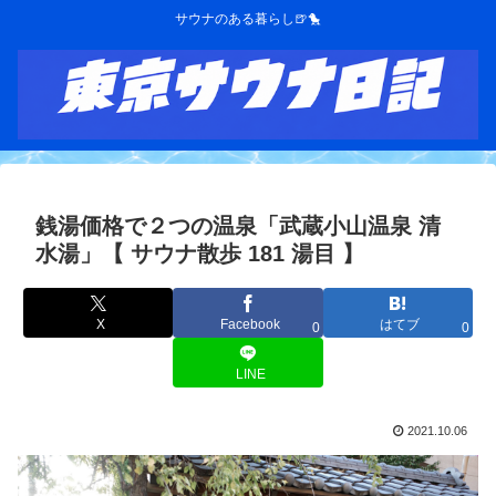
サウナのある暮らし🍺🐤
銭湯価格で２つの温泉「武蔵小山温泉 清
水湯」【 サウナ散歩 181 湯目 】
X
Facebook
はてブ
0
0
LINE
2021.10.06