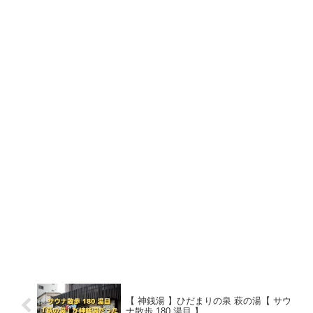
【 神銭湯 】ひだまりの泉 萩の湯【 サウ
ナ散歩 180 湯目 】