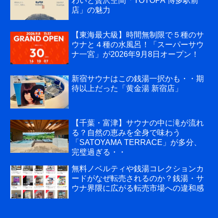
わいと贅沢空間「TOTOPA 博多駅前
店」の魅力
【東海最大級】時間無制限で５種のサ
ウナと４種の水風呂！「スーパーサウ
ナ一宮」が2026年9月8日オープン！
新宿サウナはこの銭湯一択かも・・期
待以上だった「黄金湯 新宿店」
【千葉・富津】サウナの中に滝が流れ
る？自然の恵みを全身で味わう
「SATOYAMA TERRACE」が多分、
完璧過ぎる・・
無料ノベルティや銭湯コレクションカ
ードがなぜ転売されるのか？銭湯・サ
ウナ界隈に広がる転売市場への違和感