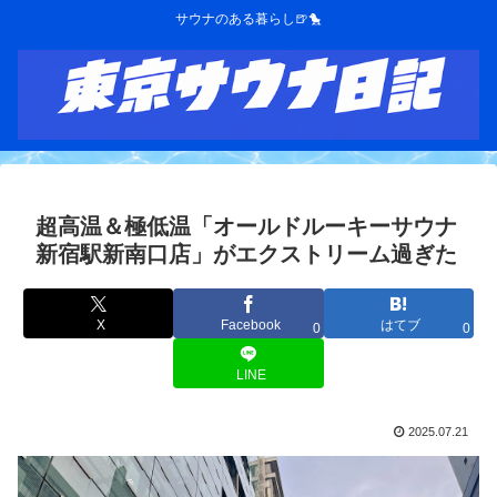
サウナのある暮らし🍺🐤
超高温＆極低温「オールドルーキーサウナ
新宿駅新南口店」がエクストリーム過ぎた
X
Facebook
はてブ
0
0
LINE
2025.07.21