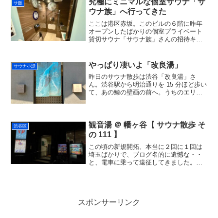
究極にミニマルな個室サウナ「サ
サ飯
北口から甲州街道に出た...
ウナ族」へ行ってきた
ここは港区赤坂。このビルの６階に昨年
オープンしたばかりの個室プライベート
貸切サウナ「サウナ族」さんの招待キャ
ンペーンに当選して初訪問。専ら、コス
パの良いスーパー銭湯や銭湯のサウナ、
リーズナブルなカプセルホテルサウナが
やっぱり凄いよ「改良湯」
サウナ小話
専門で、完全にターゲット...
昨日のサウナ散歩は渋谷「改良湯」さ
ん。渋谷駅から明治通りを 15 分ほど歩い
て、あの鯨の壁画の前へ。うちのエリア
からは最も近い全国区な有名銭湯なの
に、これでやっと２回目なのであった。
初訪問は３年前。大雪で寒かった事しか
憶えてない・・。あれか...
観音湯 ＠ 幡ヶ谷【 サウナ散歩 そ
渋谷区
の 111 】
この頃の新規開拓、本当に２回に１回は
埼玉ばかりで、ブログ名的に遺憾な・・
と、電車に乗って遠征してきました。渋
谷区幡ヶ谷の「観音湯」さんです。カメ
ラ不調でスマホだったので写真暗いで
す。。観音湯のお風呂とサウナの感想ま
とめ施設情報サウナイキタイ...
スポンサーリンク