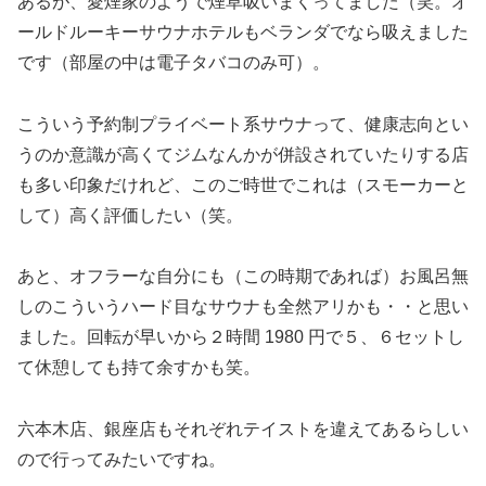
あるが、愛煙家のようで煙草吸いまくってました（笑。オ
ールドルーキーサウナホテルもベランダでなら吸えました
です（部屋の中は電子タバコのみ可）。
こういう予約制プライベート系サウナって、健康志向とい
うのか意識が高くてジムなんかが併設されていたりする店
も多い印象だけれど、このご時世でこれは（スモーカーと
して）高く評価したい（笑。
あと、オフラーな自分にも（この時期であれば）お風呂無
しのこういうハード目なサウナも全然アリかも・・と思い
ました。回転が早いから２時間 1980 円で５、６セットし
て休憩しても持て余すかも笑。
六本木店、銀座店もそれぞれテイストを違えてあるらしい
ので行ってみたいですね。