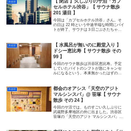
【 閉店 】久しぶりのサ泊「カプ
渋谷区
セルホテル渋谷」【 サウナ散歩
201 湯目 】
今回は「カプセルホテル渋谷」さん。そ
の日は 22 時という中途半端な時間にバイ
トが終了、サウナは３日ごぶさたちゃん
でした。気分転換にサウナに泊まろう、
と。サウ難民を逃れるべくアポ無しで夜
の渋谷に来たけれど、やってて良かっ
【 水風呂が無いのに殿堂入り 】
渋谷区
た・・久しぶりのサウ...
ドシー恵比寿【 サウナ散歩 その
99 】
今回のサウナ散歩は渋谷区恵比寿。予定
していたバイトのシフトが急にキャンセ
ルになるという、本来無かったはずの嬉
しいプレゼント・・サプライズなサ活で
す。仕事がキャンセル → ５時間空いた
→ サウナ！という思考回路。『サ道』の
都会のオアシス「天空のアジト
渋谷区
こいつばりにジャン...
マルシンスパ」@ 笹塚【 サウナ
散歩 その 24 】
今回のサ活では、ものすごい久しぶりに
武蔵野多摩地区の外に出ました。渋谷区
笹塚の「天空のアジト マルシンスパ」と
いう有名店です。テレビドラマ「サ道」
では、原田泰造演じる主役のホームサウ
ナになっているらしい。京王線の笹塚駅