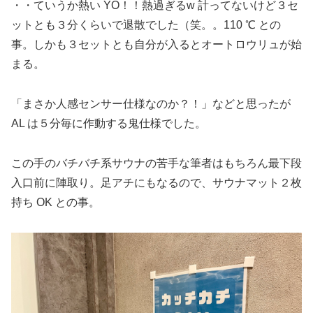
・・ていうか熱い YO！！熱過ぎるw 計ってないけど３セ
ットとも３分くらいで退散でした（笑。。110 ℃ との
事。しかも３セットとも自分が入るとオートロウリュが始
まる。
「まさか人感センサー仕様なのか？！」などと思ったが
AL は５分毎に作動する鬼仕様でした。
この手のバチバチ系サウナの苦手な筆者はもちろん最下段
入口前に陣取り。足アチにもなるので、サウナマット２枚
持ち OK との事。