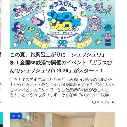
宿
この夏、お風呂上がりに「シュワシュワ」
を！全国86銭湯で開催のイベント『ガラスび
んでシュワシュワ市 2026』がスタート！
サウナで限界まで蒸されたあと、あるいは熱々の湯船から
の
上がったあと・・みなさんは何を飲みますか？ 「冷たい水
ン
もいいけど、あのシュワッとした炭酸の刺激が恋しくな
引
る！」という方も多いはず。そんな全てのサウナ・銭湯フ
ァンに朗報。全国の銭湯で日本各地...
08
2026.07.02
大田区