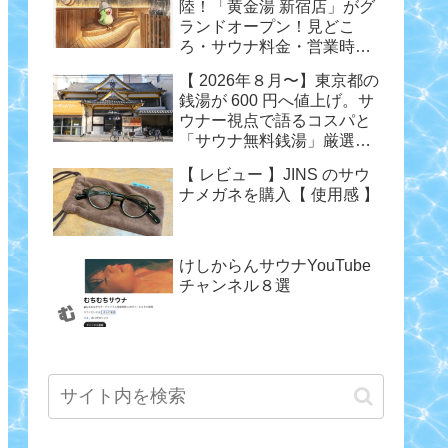
陸！「黄金湯 新宿店」がグ
ランドオープン！見どこ
ろ・サウナ料金・営業時間
まとめ
【 2026年８月〜】東京都の
銭湯が 600 円へ値上げ。サ
ウナー視点で語るコスパと
「サウナ無料銭湯」厳選ま
とめ
【 レビュー 】JINS のサウ
ナメガネを購入【 使用感 】
けしからんサウナYouTube
チャンネル８選