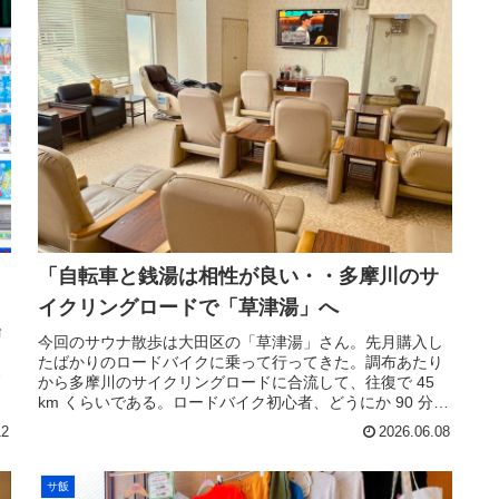
「自転車と銭湯は相性が良い・・多摩川のサ
イクリングロードで「草津湯」へ
日
輪
今回のサウナ散歩は大田区の「草津湯」さん。先月購入し
し
たばかりのロードバイクに乗って行ってきた。調布あたり
ト
から多摩川のサイクリングロードに合流して、往復で 45
km くらいである。ロードバイク初心者、どうにか 90 分ほ
どで「草津湯」さんに...
12
2026.06.08
サ飯