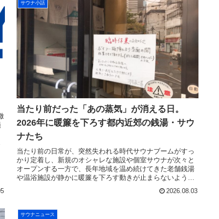
サウナ小話
当たり前だった「あの蒸気」が消える日。
徹
2026年に暖簾を下ろす都内近郊の銭湯・サウ
損
ト
ナたち
当たり前の日常が、突然失われる時代サウナブームがすっ
かり定着し、新規のオシャレな施設や個室サウナが次々と
オープンする一方で、長年地域を温め続けてきた老舗銭湯
や温浴施設が静かに暖簾を下ろす動きが止まらないように
見えます。「いつものサウナ室」「...
05
2026.08.03
サウナニュース