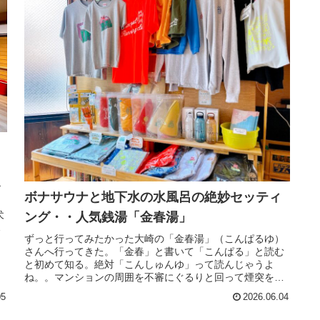
ア
ボナサウナと地下水の水風呂の絶妙セッティ
犬
ング・・人気銭湯「金春湯」
コ
ずっと行ってみたかった大崎の「金春湯」（こんぱるゆ）
さんへ行ってきた。「金春」と書いて「こんぱる」と読む
と初めて知る。絶対「こんしゅんゆ」って読んじゃうよ
ね。。マンションの周囲を不審にぐるりと回って煙突を撮
る。ポップな雰囲気の人気銭湯貼りま...
05
2026.06.04